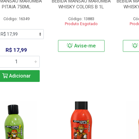
 MANSAO MAROMBA
BEBIDA MANSAO MAROMBA
BEBIDA 
PITAIA 750ML
WHISKY COLORS B 1L
WHISK
Código: 16349
Código: 13883
Có
Produto Esgotado
Prod
Avise-me
R$ 17,99
Adicionar