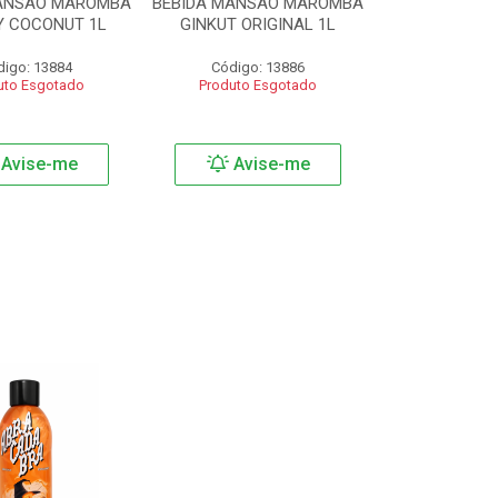
MANSAO MAROMBA
BEBIDA MANSAO MAROMBA
Y COCONUT 1L
GINKUT ORIGINAL 1L
digo: 13884
Código: 13886
uto Esgotado
Produto Esgotado
Avise-me
Avise-me