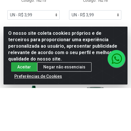
Código: 16215
Código: 16216
R$ 3,99
R$ 3,99
O nosso site coleta cookies próprios e de
terceiros para proporcionar uma experiência
personalizada ao usuário, apresentar publicidade
relevante de acordo com o seu perfil e melhorar a
Adicionar
Adicionar
qualidade do nosso site.
Aceitar
Negar não essenciais
Preferências de Cookies