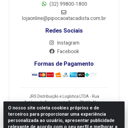
(32) 99800-1800
lojaonline@pipocaoatacadista.com.br
Redes Sociais
Instagram
Facebook
Formas de Pagamento
JRS Distribuição e Logística LTDA - Rua
Antônio do Sacramento Torga 70, Vila Nossa
O nosso site coleta cookies próprios e de
Senhora de Fatima - São João Del Rei/MG -
terceiros para proporcionar uma experiência
CEP 36305-334 - CNPJ 66.194.085/0001-02
personalizada ao usuário, apresentar publicidade
relevante de acordo com o seu perfil e melhorar a