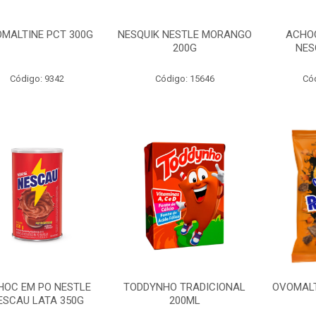
MALTINE PCT 300G
NESQUIK NESTLE MORANGO
ACHOC
200G
NES
Código: 9342
Código: 15646
Có
HOC EM PO NESTLE
TODDYNHO TRADICIONAL
OVOMALT
ESCAU LATA 350G
200ML