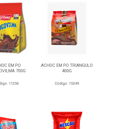
HOC EM PO
ACHOC EM PO TRIANGULO
OVILMA 700G
400G
digo: 11256
Código: 15349