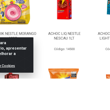
UIK NESTLE MORANGO
ACHOC LIQ NESTLE
ACHOC
600G
NESCAU 1LT
LIGHT
para
io, apresentar
Código: 15647
Código: 14500
Có
elhorar a
e Cookies