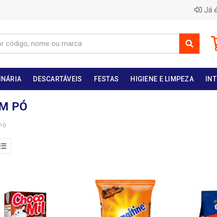
Já é
INÁRIA
DESCARTÁVEIS
FESTAS
HIGIENE E LIMPEZA
INT
EM PÓ
 PÓ