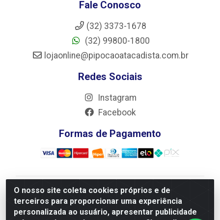
Fale Conosco
(32) 3373-1678
(32) 99800-1800
lojaonline@pipocaoatacadista.com.br
Redes Sociais
Instagram
Facebook
Formas de Pagamento
O nosso site coleta cookies próprios e de
JRS Distribuição e Logística LTDA - Rua Antônio do
terceiros para proporcionar uma experiência
Sacramento Torga 70, Vila Nossa Senhora de Fatima -
personalizada ao usuário, apresentar publicidade
São João Del Rei/MG - CEP 36305-334 - CNPJ