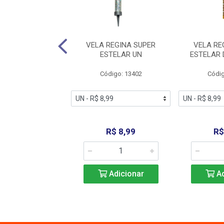
GINA AZUL N1 UN
VELA REGINA SUPER
VELA RE
ESTELAR UN
ESTELAR
digo: 13422
Código: 13402
Códig
R$ 4,99
R$ 8,99
R$
Adicionar
Adicionar
Ad