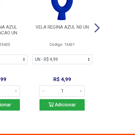
NA AZUL
VELA REGINA AZUL N0 UN
VELA REGINA AZ
ACAO UN
 13420
Código: 13421
Código: 13
,99
R$ 4,99
R$ 4,9
ionar
Adicionar
Adicio