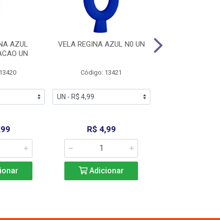
NA AZUL
VELA REGINA AZUL N0 UN
VELA REGINA AZ
ACAO UN
 13420
Código: 13421
Código: 13
,99
R$ 4,99
R$ 4,9
ionar
Adicionar
Adicio