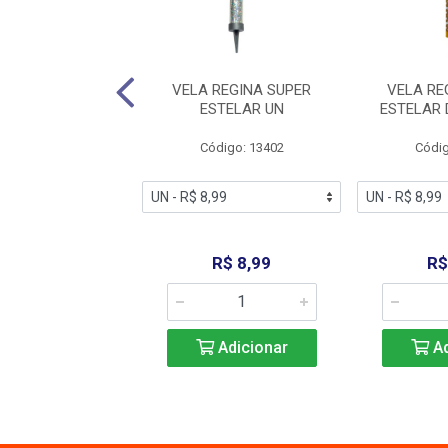
GINA AZUL N1 UN
VELA REGINA SUPER
VELA RE
ESTELAR UN
ESTELAR
digo: 13422
Código: 13402
Códig
R$ 4,99
R$ 8,99
R$
Adicionar
Adicionar
Ad