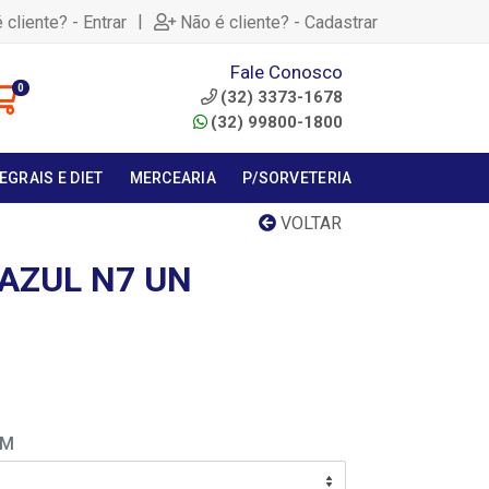
|
 cliente? - Entrar
Não é cliente? - Cadastrar
Fale Conosco
0
(32) 3373-1678
(32) 99800-1800
EGRAIS E DIET
MERCEARIA
P/SORVETERIA
VOLTAR
 AZUL N7 UN
EM