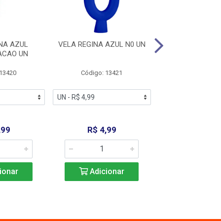
NA AZUL
VELA REGINA AZUL N0 UN
VELA REGINA AZ
ACAO UN
 13420
Código: 13421
Código: 13
,99
R$ 4,99
R$ 4,9
ionar
Adicionar
Adicio