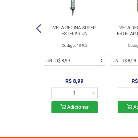
GINA AZUL N1 UN
VELA REGINA SUPER
VELA RE
ESTELAR UN
ESTELAR
digo: 13422
Código: 13402
Códig
R$ 4,99
R$ 8,99
R$
Adicionar
Adicionar
Ad