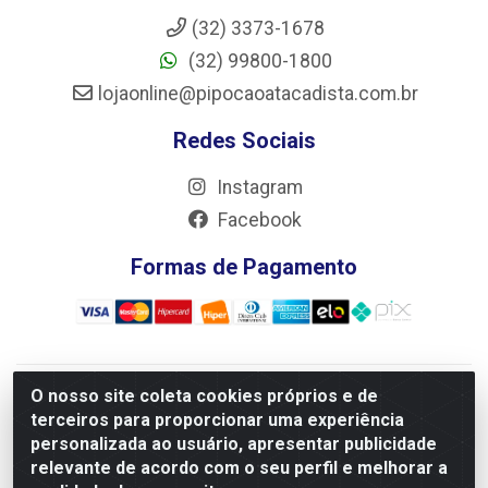
(32) 3373-1678
(32) 99800-1800
lojaonline@pipocaoatacadista.com.br
Redes Sociais
Instagram
Facebook
Formas de Pagamento
O nosso site coleta cookies próprios e de
JRS Distribuição e Logística LTDA - Rua Antônio do
terceiros para proporcionar uma experiência
Sacramento Torga 70, Vila Nossa Senhora de Fatima - São
personalizada ao usuário, apresentar publicidade
João Del Rei/MG - CEP 36305-334 - CNPJ 66.194.085/0001-
relevante de acordo com o seu perfil e melhorar a
02