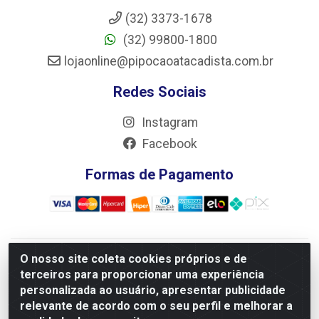
(32) 3373-1678
(32) 99800-1800
lojaonline@pipocaoatacadista.com.br
Redes Sociais
Instagram
Facebook
Formas de Pagamento
O nosso site coleta cookies próprios e de
JRS Distribuição e Logística LTDA - Rua Antônio do
terceiros para proporcionar uma experiência
Sacramento Torga 70, Vila Nossa Senhora de Fatima - São
personalizada ao usuário, apresentar publicidade
João Del Rei/MG - CEP 36305-334 - CNPJ 66.194.085/0001-
relevante de acordo com o seu perfil e melhorar a
02