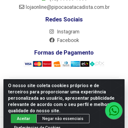
lojaonline@pipocaoatacadista.com.br
Redes Sociais
Instagram
Facebook
Formas de Pagamento
O nosso site coleta cookies próprios e de
JRS Distribuição e Logística LTDA - Rua Antônio do
terceiros para proporcionar uma experiência
Sacramento Torga 70, Vila Nossa Senhora de Fatima -
personalizada ao usuário, apresentar publicidade
São João Del Rei/MG - CEP 36305-334 - CNPJ
relevante de acordo com o seu perfil e melhorar a
66.194.085/0001-02
qualidade do nosso site.
Aceitar
Negar não essenciais
Preferências de Cookies