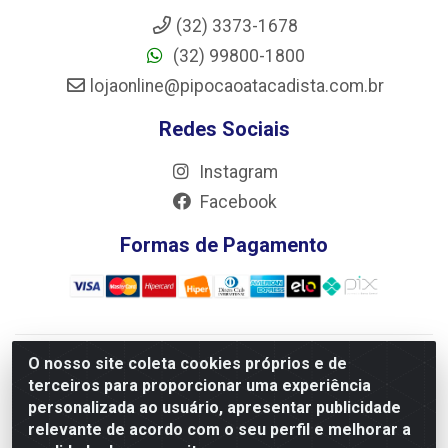
(32) 3373-1678
(32) 99800-1800
lojaonline@pipocaoatacadista.com.br
Redes Sociais
Instagram
Facebook
Formas de Pagamento
O nosso site coleta cookies próprios e de
JRS Distribuição e Logística LTDA - Rua Antônio do
terceiros para proporcionar uma experiência
Sacramento Torga 70, Vila Nossa Senhora de Fatima - São
personalizada ao usuário, apresentar publicidade
João Del Rei/MG - CEP 36305-334 - CNPJ 66.194.085/0001-
relevante de acordo com o seu perfil e melhorar a
02