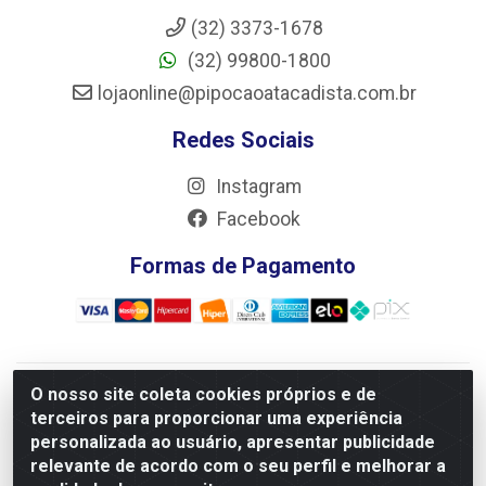
(32) 3373-1678
(32) 99800-1800
lojaonline@pipocaoatacadista.com.br
Redes Sociais
Instagram
Facebook
Formas de Pagamento
O nosso site coleta cookies próprios e de
JRS Distribuição e Logística LTDA - Rua Antônio do
terceiros para proporcionar uma experiência
Sacramento Torga 70, Vila Nossa Senhora de Fatima - São
personalizada ao usuário, apresentar publicidade
João Del Rei/MG - CEP 36305-334 - CNPJ 66.194.085/0001-
relevante de acordo com o seu perfil e melhorar a
02