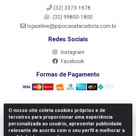
(32) 3373-1678
(32) 99800-1800
lojaonline@pipocaoatacadista.com.br
Redes Sociais
Instagram
Facebook
Formas de Pagamento
O nosso site coleta cookies próprios e de
JRS Distribuição e Logística LTDA - Rua Antônio do
terceiros para proporcionar uma experiência
Sacramento Torga 70, Vila Nossa Senhora de Fatima - São
personalizada ao usuário, apresentar publicidade
João Del Rei/MG - CEP 36305-334 - CNPJ 66.194.085/0001-
relevante de acordo com o seu perfil e melhorar a
02