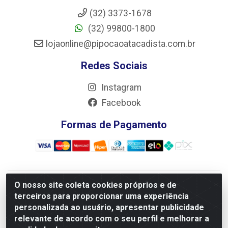
(32) 3373-1678
(32) 99800-1800
lojaonline@pipocaoatacadista.com.br
Redes Sociais
Instagram
Facebook
Formas de Pagamento
O nosso site coleta cookies próprios e de
JRS Distribuição e Logística LTDA - Rua Antônio do
terceiros para proporcionar uma experiência
Sacramento Torga 70, Vila Nossa Senhora de Fatima - São
personalizada ao usuário, apresentar publicidade
João Del Rei/MG - CEP 36305-334 - CNPJ 66.194.085/0001-
relevante de acordo com o seu perfil e melhorar a
02