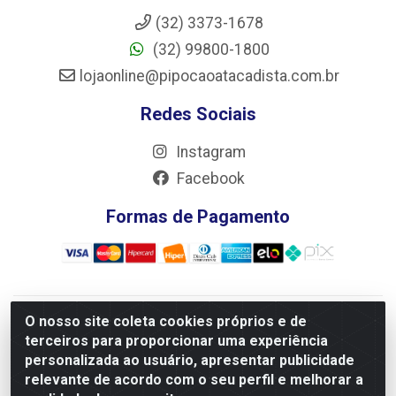
(32) 3373-1678
(32) 99800-1800
lojaonline@pipocaoatacadista.com.br
Redes Sociais
Instagram
Facebook
Formas de Pagamento
O nosso site coleta cookies próprios e de
JRS Distribuição e Logística LTDA - Rua Antônio do
terceiros para proporcionar uma experiência
Sacramento Torga 70, Vila Nossa Senhora de Fatima - São
personalizada ao usuário, apresentar publicidade
João Del Rei/MG - CEP 36305-334 - CNPJ 66.194.085/0001-
relevante de acordo com o seu perfil e melhorar a
02