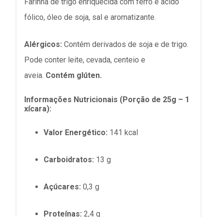
Farinha de trigo enriquecida com ferro e ácido
fólico, óleo de soja, sal e aromatizante.
Alérgicos:
Contém derivados de soja e de trigo.
Pode conter leite, cevada, centeio e
aveia
.
Contém glúten.
Informações Nutricionais (Porção de 25g – 1
xícara):
Valor Energético:
141 kcal
Carboidratos:
13 g
Açúcares:
0,3 g
Proteínas:
2,4 g