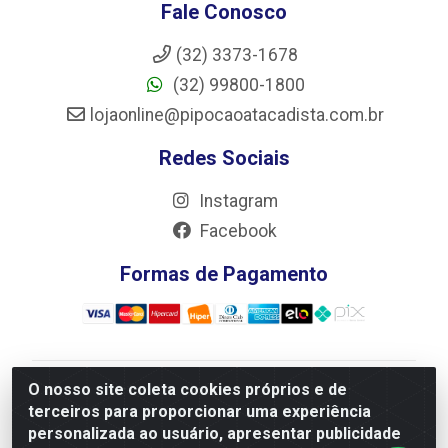
Fale Conosco
(32) 3373-1678
(32) 99800-1800
lojaonline@pipocaoatacadista.com.br
Redes Sociais
Instagram
Facebook
Formas de Pagamento
O nosso site coleta cookies próprios e de
JRS Distribuição e Logística LTDA - Rua Antônio do
terceiros para proporcionar uma experiência
Sacramento Torga 70, Vila Nossa Senhora de Fatima -
personalizada ao usuário, apresentar publicidade
São João Del Rei/MG - CEP 36305-334 - CNPJ