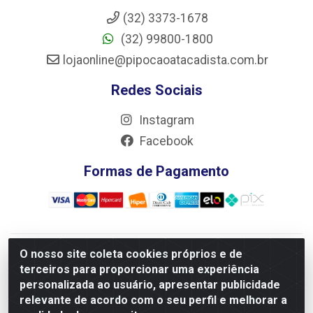
(32) 3373-1678
(32) 99800-1800
lojaonline@pipocaoatacadista.com.br
Redes Sociais
Instagram
Facebook
Formas de Pagamento
O nosso site coleta cookies próprios e de
JRS Distribuição e Logística LTDA - Rua Antônio do
terceiros para proporcionar uma experiência
Sacramento Torga 70, Vila Nossa Senhora de Fatima - São
personalizada ao usuário, apresentar publicidade
João Del Rei/MG - CEP 36305-334 - CNPJ 66.194.085/0001-
relevante de acordo com o seu perfil e melhorar a
02