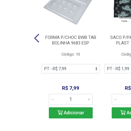
P/CHOC CORACAO
FORMA P/CHOC BWB TAB
SACO P/P
TA 250G VERM
BOLINHA 9683 ESP
PLAST 
digo: 11026
Código: 10
Códig
R$ 7,99
R$ 7,99
R$
Adicionar
Adicionar
Ad