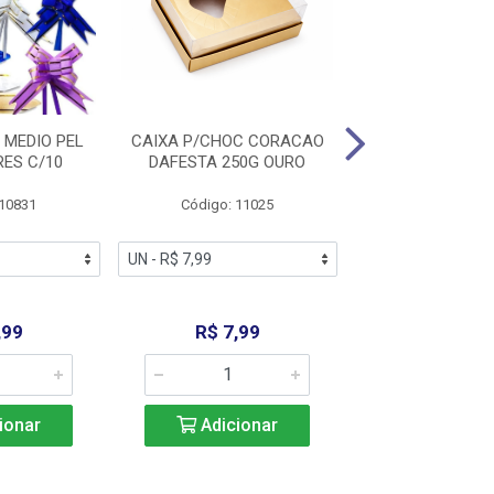
 MEDIO PEL
CAIXA P/CHOC CORACAO
CAIXA P/CHOC 
ES C/10
DAFESTA 250G OURO
DAFESTA 250
 10831
Código: 11025
Código: 11
,99
R$ 7,99
R$ 7,9
ionar
Adicionar
Adicio