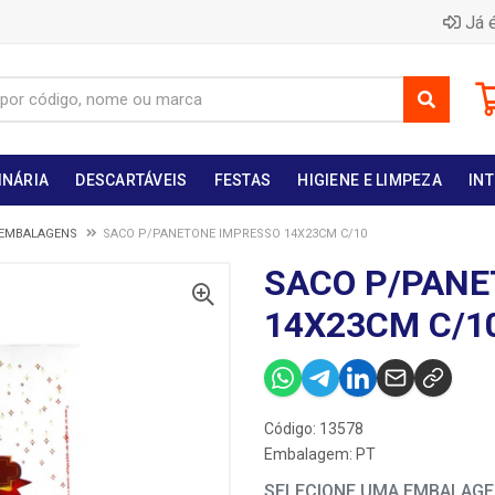
Já é
INÁRIA
DESCARTÁVEIS
FESTAS
HIGIENE E LIMPEZA
INT
 EMBALAGENS
SACO P/PANETONE IMPRESSO 14X23CM C/10
SACO P/PANE
14X23CM C/1
Código: 13578
Embalagem: PT
SELECIONE UMA EMBALAG