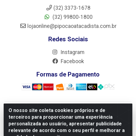
(32) 3373-1678
(32) 99800-1800
lojaonline@pipocaoatacadista.com.br
Redes Sociais
Instagram
Facebook
Formas de Pagamento
O nosso site coleta cookies próprios e de
JRS Distribuição e Logística LTDA - Rua Antônio do
terceiros para proporcionar uma experiência
Sacramento Torga 70, Vila Nossa Senhora de Fatima - São
personalizada ao usuário, apresentar publicidade
João Del Rei/MG - CEP 36305-334 - CNPJ 66.194.085/0001-
relevante de acordo com o seu perfil e melhorar a
02