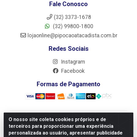
Fale Conosco
(32) 3373-1678
(32) 99800-1800
lojaonline@pipocaoatacadista.com.br
Redes Sociais
Instagram
Facebook
Formas de Pagamento
O nosso site coleta cookies próprios e de
JRS Distribuição e Logística LTDA - Rua Antônio do
terceiros para proporcionar uma experiência
Sacramento Torga 70, Vila Nossa Senhora de Fatima -
personalizada ao usuário, apresentar publicidade
São João Del Rei/MG - CEP 36305-334 - CNPJ