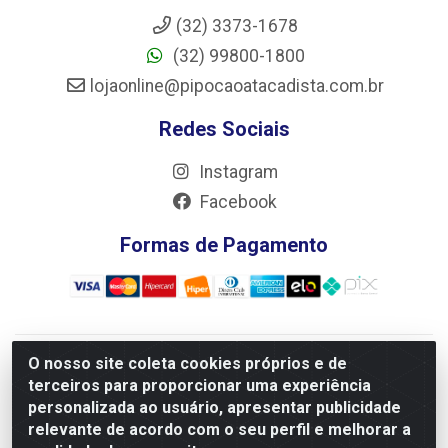
(32) 3373-1678
(32) 99800-1800
lojaonline@pipocaoatacadista.com.br
Redes Sociais
Instagram
Facebook
Formas de Pagamento
O nosso site coleta cookies próprios e de
JRS Distribuição e Logística LTDA - Rua Antônio do
terceiros para proporcionar uma experiência
Sacramento Torga 70, Vila Nossa Senhora de Fatima - São
personalizada ao usuário, apresentar publicidade
João Del Rei/MG - CEP 36305-334 - CNPJ 66.194.085/0001-
relevante de acordo com o seu perfil e melhorar a
02