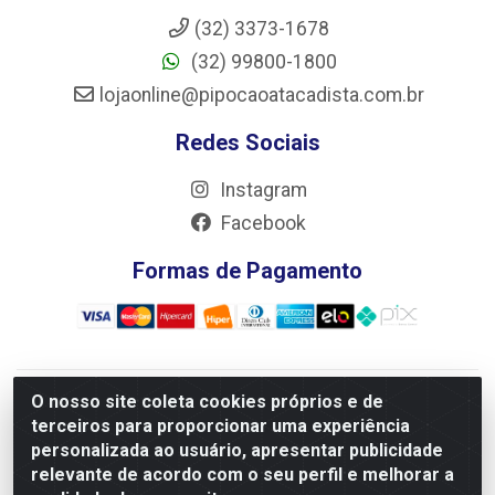
(32) 3373-1678
(32) 99800-1800
lojaonline@pipocaoatacadista.com.br
Redes Sociais
Instagram
Facebook
Formas de Pagamento
O nosso site coleta cookies próprios e de
JRS Distribuição e Logística LTDA - Rua Antônio do
terceiros para proporcionar uma experiência
Sacramento Torga 70, Vila Nossa Senhora de Fatima - São
personalizada ao usuário, apresentar publicidade
João Del Rei/MG - CEP 36305-334 - CNPJ 66.194.085/0001-
relevante de acordo com o seu perfil e melhorar a
02