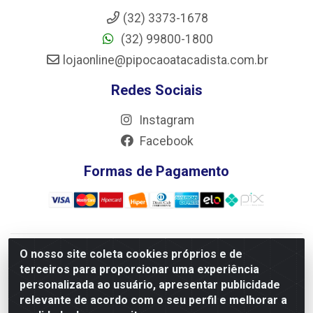
(32) 3373-1678
(32) 99800-1800
lojaonline@pipocaoatacadista.com.br
Redes Sociais
Instagram
Facebook
Formas de Pagamento
O nosso site coleta cookies próprios e de
JRS Distribuição e Logística LTDA - Rua Antônio do
terceiros para proporcionar uma experiência
Sacramento Torga 70, Vila Nossa Senhora de Fatima - São
personalizada ao usuário, apresentar publicidade
João Del Rei/MG - CEP 36305-334 - CNPJ 66.194.085/0001-
relevante de acordo com o seu perfil e melhorar a
02