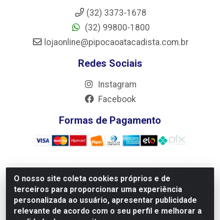
(32) 3373-1678
(32) 99800-1800
lojaonline@pipocaoatacadista.com.br
Redes Sociais
Instagram
Facebook
Formas de Pagamento
O nosso site coleta cookies próprios e de
JRS Distribuição e Logística LTDA - Rua Antônio do
terceiros para proporcionar uma experiência
Sacramento Torga 70, Vila Nossa Senhora de Fatima - São
personalizada ao usuário, apresentar publicidade
João Del Rei/MG - CEP 36305-334 - CNPJ 66.194.085/0001-
relevante de acordo com o seu perfil e melhorar a
02