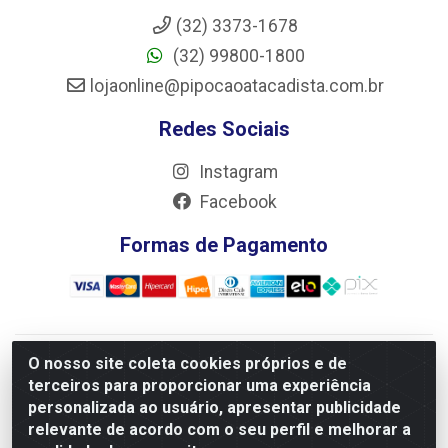
(32) 3373-1678
(32) 99800-1800
lojaonline@pipocaoatacadista.com.br
Redes Sociais
Instagram
Facebook
Formas de Pagamento
O nosso site coleta cookies próprios e de
JRS Distribuição e Logística LTDA - Rua Antônio do
terceiros para proporcionar uma experiência
Sacramento Torga 70, Vila Nossa Senhora de Fatima - São
personalizada ao usuário, apresentar publicidade
João Del Rei/MG - CEP 36305-334 - CNPJ 66.194.085/0001-
relevante de acordo com o seu perfil e melhorar a
02