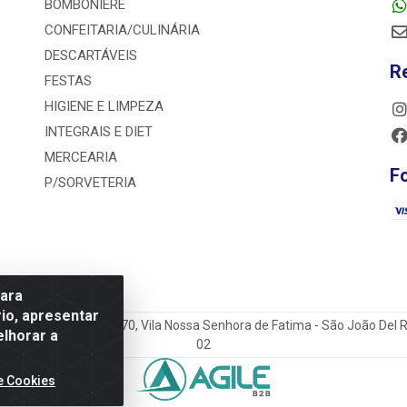
BOMBONIERE
CONFEITARIA/CULINÁRIA
DESCARTÁVEIS
R
FESTAS
HIGIENE E LIMPEZA
INTEGRAIS E DIET
MERCEARIA
F
P/SORVETERIA
para
io, apresentar
o do Sacramento Torga 70, Vila Nossa Senhora de Fatima - São João Del
elhorar a
02
e Cookies