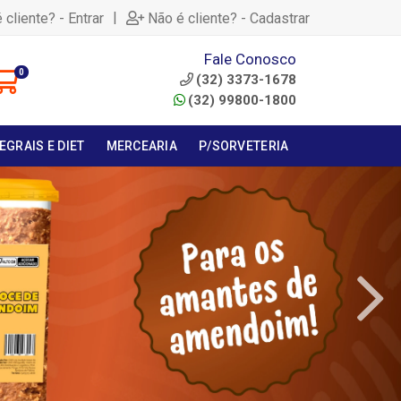
|
 cliente? - Entrar
Não é cliente? - Cadastrar
Fale Conosco
0
(32) 3373-1678
(32) 99800-1800
EGRAIS E DIET
MERCEARIA
P/SORVETERIA