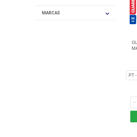
MARCAS
G
MA