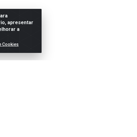
para
io, apresentar
elhorar a
e Cookies