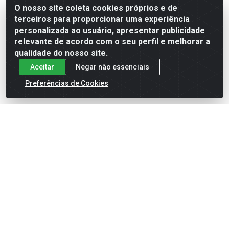
O nosso site coleta cookies próprios e de
Fale Conosco
terceiros para proporcionar uma experiência
personalizada ao usuário, apresentar publicidade
(32) 3373-1678
relevante de acordo com o seu perfil e melhorar a
(32) 99800-1800
qualidade do nosso site.
lojaonline@pipocaoatacadista.com.br
Aceitar
Negar não essenciais
Preferências de Cookies
Redes Sociais
Instagram
Facebook
Formas de Pagamento
JRS Distribuição e Logística LTDA - Rua Antônio do
Sacramento Torga 70, Vila Nossa Senhora de Fatima - São
João Del Rei/MG - CEP 36305-334 - CNPJ 66.194.085/0001-