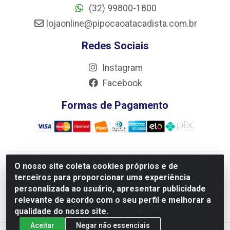
(32) 99800-1800
lojaonline@pipocaoatacadista.com.br
Redes Sociais
Instagram
Facebook
Formas de Pagamento
O nosso site coleta cookies próprios e de
JRS Distribuição e Logística LTDA - Rua Antônio do
terceiros para proporcionar uma experiência
Sacramento Torga 70, Vila Nossa Senhora de Fatima - São
personalizada ao usuário, apresentar publicidade
João Del Rei/MG - CEP 36305-334 - CNPJ 66.194.085/0001-
relevante de acordo com o seu perfil e melhorar a
02
qualidade do nosso site.
Aceitar
Negar não essenciais