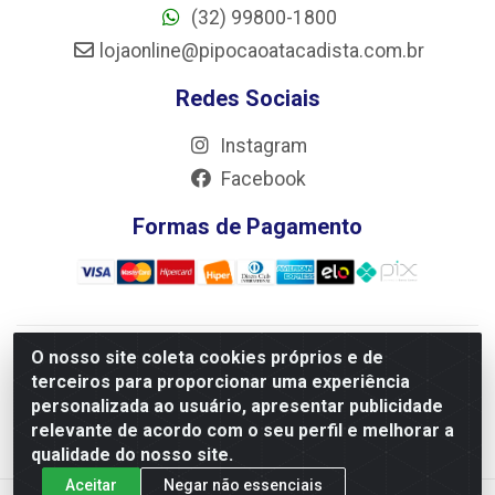
(32) 99800-1800
lojaonline@pipocaoatacadista.com.br
Redes Sociais
Instagram
Facebook
Formas de Pagamento
O nosso site coleta cookies próprios e de
JRS Distribuição e Logística LTDA - Rua Antônio do
terceiros para proporcionar uma experiência
Sacramento Torga 70, Vila Nossa Senhora de Fatima - São
personalizada ao usuário, apresentar publicidade
João Del Rei/MG - CEP 36305-334 - CNPJ 66.194.085/0001-
relevante de acordo com o seu perfil e melhorar a
02
qualidade do nosso site.
Aceitar
Negar não essenciais