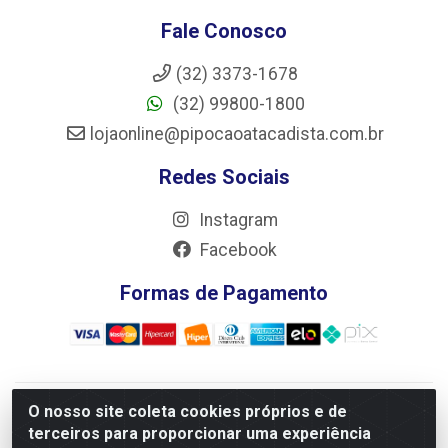
Fale Conosco
(32) 3373-1678
(32) 99800-1800
lojaonline@pipocaoatacadista.com.br
Redes Sociais
Instagram
Facebook
Formas de Pagamento
O nosso site coleta cookies próprios e de
JRS Distribuição e Logística LTDA - Rua Antônio do
terceiros para proporcionar uma experiência
Sacramento Torga 70, Vila Nossa Senhora de Fatima - São