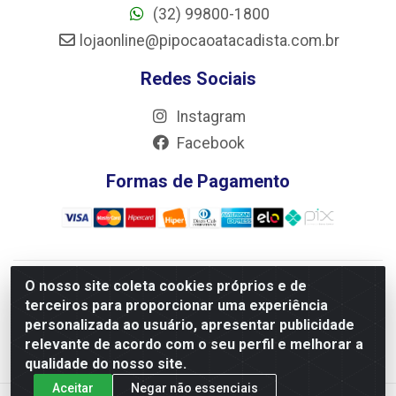
(32) 99800-1800
lojaonline@pipocaoatacadista.com.br
Redes Sociais
Instagram
Facebook
Formas de Pagamento
O nosso site coleta cookies próprios e de
JRS Distribuição e Logística LTDA - Rua Antônio do
terceiros para proporcionar uma experiência
Sacramento Torga 70, Vila Nossa Senhora de Fatima - São
personalizada ao usuário, apresentar publicidade
João Del Rei/MG - CEP 36305-334 - CNPJ 66.194.085/0001-
relevante de acordo com o seu perfil e melhorar a
02
qualidade do nosso site.
Aceitar
Negar não essenciais