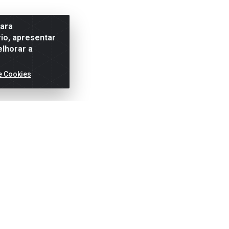
para
io, apresentar
elhorar a
e Cookies