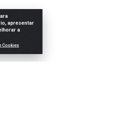
para
io, apresentar
elhorar a
e Cookies