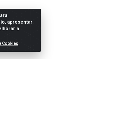
para
io, apresentar
elhorar a
e Cookies