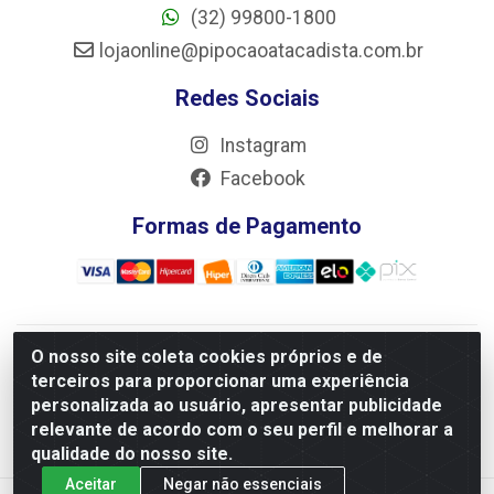
(32) 99800-1800
lojaonline@pipocaoatacadista.com.br
Redes Sociais
Instagram
Facebook
Formas de Pagamento
O nosso site coleta cookies próprios e de
JRS Distribuição e Logística LTDA - Rua Antônio do
terceiros para proporcionar uma experiência
Sacramento Torga 70, Vila Nossa Senhora de Fatima - São
personalizada ao usuário, apresentar publicidade
João Del Rei/MG - CEP 36305-334 - CNPJ 66.194.085/0001-
relevante de acordo com o seu perfil e melhorar a
02
qualidade do nosso site.
Aceitar
Negar não essenciais