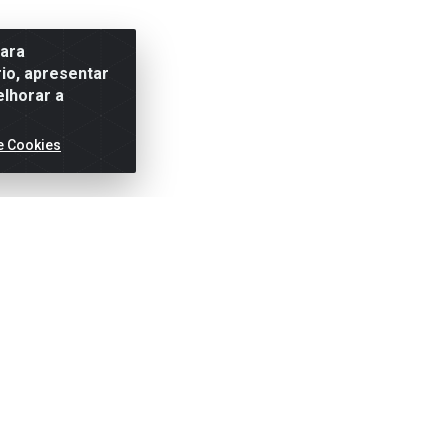
para
io, apresentar
elhorar a
e Cookies