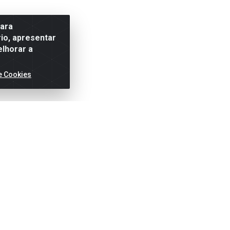
para
io, apresentar
elhorar a
e Cookies