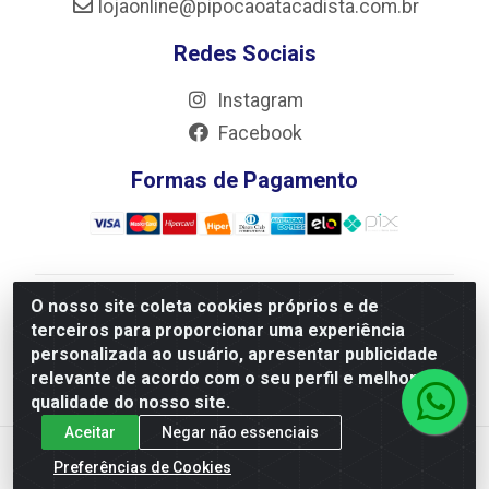
lojaonline@pipocaoatacadista.com.br
Redes Sociais
Instagram
Facebook
Formas de Pagamento
O nosso site coleta cookies próprios e de
JRS Distribuição e Logística LTDA - Rua Antônio do
terceiros para proporcionar uma experiência
Sacramento Torga 70, Vila Nossa Senhora de Fatima -
personalizada ao usuário, apresentar publicidade
São João Del Rei/MG - CEP 36305-334 - CNPJ
relevante de acordo com o seu perfil e melhorar a
66.194.085/0001-02
qualidade do nosso site.
Aceitar
Negar não essenciais
Preferências de Cookies