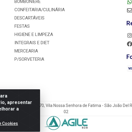
BOMBONIERE
CONFEITARIA/CULINÁRIA
DESCARTÁVEIS
R
FESTAS
HIGIENE E LIMPEZA
INTEGRAIS E DIET
MERCEARIA
F
P/SORVETERIA
para
io, apresentar
o do Sacramento Torga 70, Vila Nossa Senhora de Fatima - São João Del
elhorar a
02
e Cookies