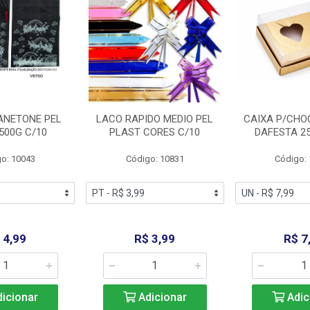
ANETONE PEL
LACO RAPIDO MEDIO PEL
CAIXA P/CHO
500G C/10
PLAST CORES C/10
DAFESTA 2
o: 10043
Código: 10831
Código:
 4,99
R$ 3,99
R$ 7
icionar
Adicionar
Adic