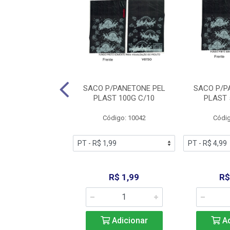
P/CHOC CORACAO
SACO P/PANETONE PEL
SACO P/P
TA 500G VERM
PLAST 100G C/10
PLAST 
digo: 11027
Código: 10042
Códig
R$ 10,99
R$ 1,99
R$
Adicionar
Adicionar
Ad