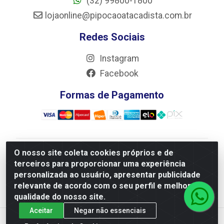
(32) 99800-1800
lojaonline@pipocaoatacadista.com.br
Redes Sociais
Instagram
Facebook
Formas de Pagamento
O nosso site coleta cookies próprios e de
JRS Distribuição e Logística LTDA - Rua Antônio do
terceiros para proporcionar uma experiência
Sacramento Torga 70, Vila Nossa Senhora de Fatima -
personalizada ao usuário, apresentar publicidade
São João Del Rei/MG - CEP 36305-334 - CNPJ
relevante de acordo com o seu perfil e melhorar a
66.194.085/0001-02
qualidade do nosso site.
Aceitar
Negar não essenciais