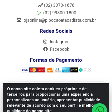
(32) 3373-1678
(32) 99800-1800
lojaonline@pipocaoatacadista.com.br
Redes Sociais
Instagram
Facebook
Formas de Pagamento
O nosso site coleta cookies próprios e de
JRS Distribuição e Logística LTDA - Rua Antônio do
terceiros para proporcionar uma experiência
Sacramento Torga 70, Vila Nossa Senhora de Fatima -
personalizada ao usuário, apresentar publicidade
São João Del Rei/MG - CEP 36305-334 - CNPJ
relevante de acordo com o seu perfil e melhorar a
66.194.085/0001-02
qualidade do nosso site.