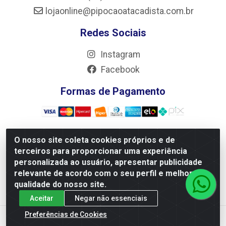
lojaonline@pipocaoatacadista.com.br
Redes Sociais
Instagram
Facebook
Formas de Pagamento
O nosso site coleta cookies próprios e de
terceiros para proporcionar uma experiência
JRS Distribuição e Logística LTDA - Rua Antônio do
Sacramento Torga 70, Vila Nossa Senhora de Fatima -
personalizada ao usuário, apresentar publicidade
São João Del Rei/MG - CEP 36305-334 - CNPJ
relevante de acordo com o seu perfil e melhorar a
66.194.085/0001-02
qualidade do nosso site.
Aceitar
Negar não essenciais
Preferências de Cookies