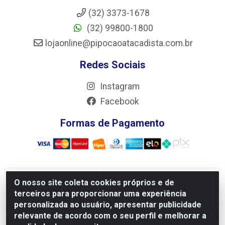
(32) 3373-1678
(32) 99800-1800
lojaonline@pipocaoatacadista.com.br
Redes Sociais
Instagram
Facebook
Formas de Pagamento
O nosso site coleta cookies próprios e de
JRS Distribuição e Logística LTDA - Rua Antônio do
terceiros para proporcionar uma experiência
Sacramento Torga 70, Vila Nossa Senhora de Fatima - São
personalizada ao usuário, apresentar publicidade
João Del Rei/MG - CEP 36305-334 - CNPJ 66.194.085/0001-
relevante de acordo com o seu perfil e melhorar a
02