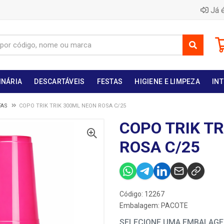
Já é
INÁRIA
DESCARTÁVEIS
FESTAS
HIGIENE E LIMPEZA
INT
FAS
COPO TRIK TRIK 300ML NEON ROSA C/25
COPO TRIK T
ROSA C/25
Código: 12267
Embalagem: PACOTE
SELECIONE UMA EMBALAG