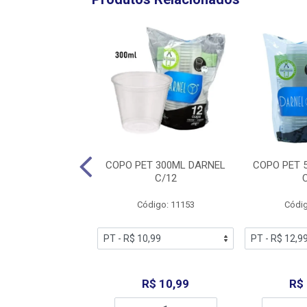
RIK TRIK 200ML
COPO PET 300ML DARNEL
COPO PET 
RATA C/50
C/12
digo: 12264
Código: 11153
Códig
R$ 6,99
R$ 10,99
R$