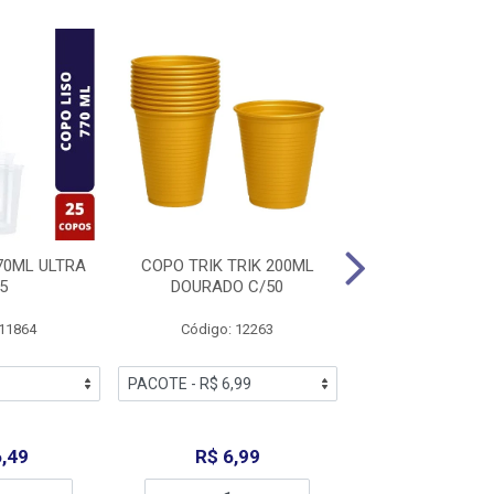
70ML ULTRA
COPO TRIK TRIK 200ML
COPO TRIK TRI
5
DOURADO C/50
PRATA C/
 11864
Código: 12263
Código: 12
,49
R$ 6,99
R$ 6,9