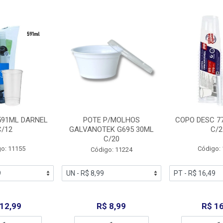
591ML DARNEL
POTE P/MOLHOS
COPO DESC 7
C/12
GALVANOTEK G695 30ML
C/2
C/20
o: 11155
Código:
Código: 11224
 12,99
R$ 8,99
R$ 16