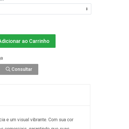
dicionar ao Carrinho
ga
Consultar
cia e um visual vibrante
. Com sua cor
os comerciais, garantindo que suas