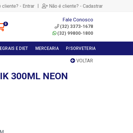
|
 cliente? - Entrar
Não é cliente? - Cadastrar
Fale Conosco
0
(32) 3373-1678
(32) 99800-1800
EGRAIS E DIET
MERCEARIA
P/SORVETERIA
VOLTAR
RIK 300ML NEON
EM