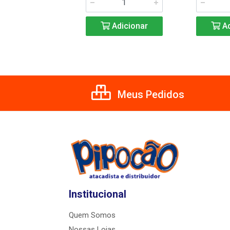
Adicionar
Adicionar
Ad
Meus Pedidos
Institucional
Quem Somos
Nossas Lojas