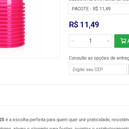
R$ 11,49
A
Consulte as opções de entre
/25
é a escolha perfeita para quem quer unir
praticidade, resistên
oderno, alegre e elegante para festas, eventos e estabeleciment