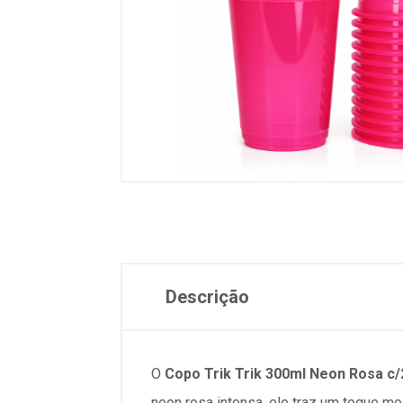
Descrição
O
Copo Trik Trik 300ml Neon Rosa
c
neon rosa intensa
, ele traz um toque m