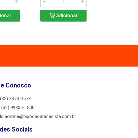
ionar
Adicionar
Adicio
le Conosco
(32) 3373-1678
(32) 99800-1800
lojaonline@pipocaoatacadista.com.br
des Sociais