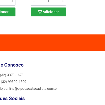
ionar
Adicionar
Adicio
le Conosco
(32) 3373-1678
(32) 99800-1800
lojaonline@pipocaoatacadista.com.br
des Sociais