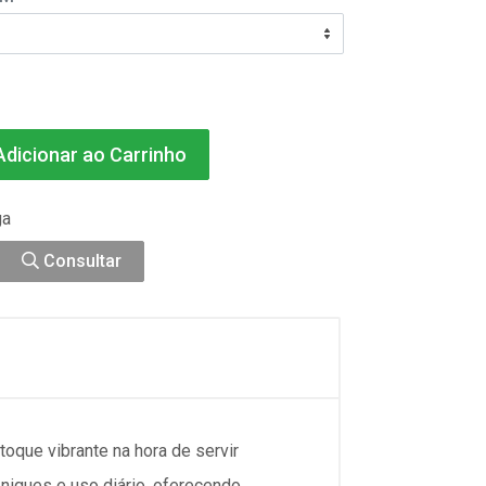
dicionar ao Carrinho
ga
Consultar
toque vibrante na hora de servir
ueniques e uso diário, oferecendo