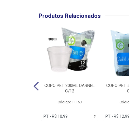
Produtos Relacionados
RIK TRIK 300ML
COPO PET 300ML DARNEL
COPO PET 
N AZUL C/25
C/12
digo: 12265
Código: 11153
Códig