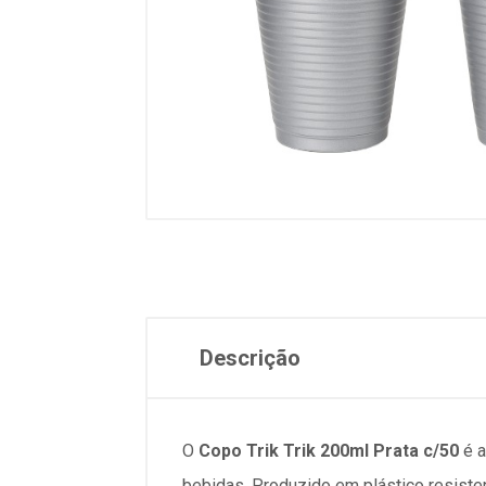
Descrição
O
Copo Trik Trik 200ml Prata c/50
é a
bebidas. Produzido em
plástico resiste