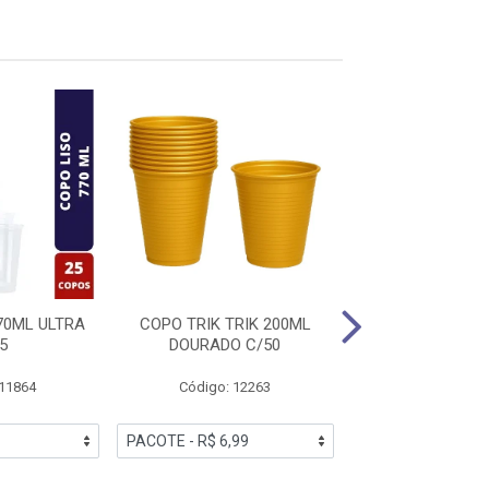
70ML ULTRA
COPO TRIK TRIK 200ML
COPO TRIK TRI
5
DOURADO C/50
NEON AZUL 
 11864
Código: 12263
Código: 12