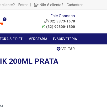
|
 cliente? - Entrar
Não é cliente? - Cadastrar
Fale Conosco
0
(32) 3373-1678
(32) 99800-1800
EGRAIS E DIET
MERCEARIA
P/SORVETERIA
VOLTAR
RIK 200ML PRATA
EM