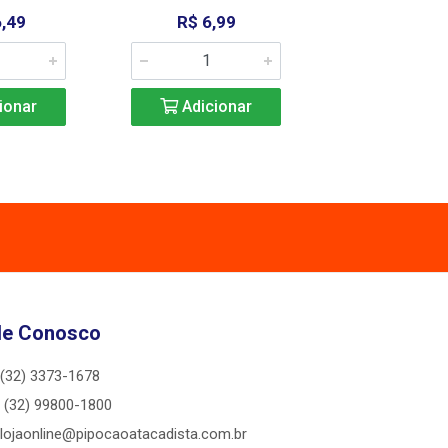
,49
R$ 6,99
R$ 11,4
ionar
Adicionar
Adicio
le Conosco
(32) 3373-1678
(32) 99800-1800
lojaonline@pipocaoatacadista.com.br