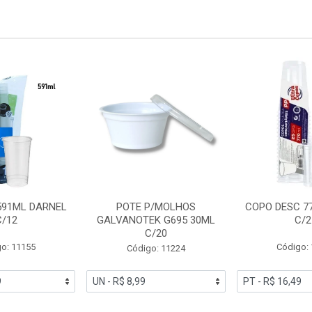
591ML DARNEL
POTE P/MOLHOS
COPO DESC 7
C/12
GALVANOTEK G695 30ML
C/2
C/20
o: 11155
Código:
Código: 11224