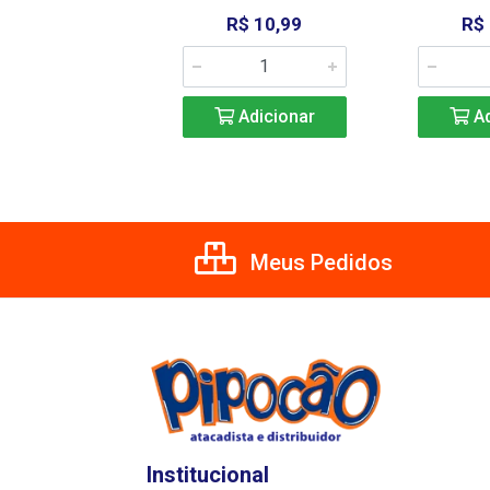
R$ 11,49
R$ 10,99
R$
Adicionar
Adicionar
Ad
Meus Pedidos
Institucional