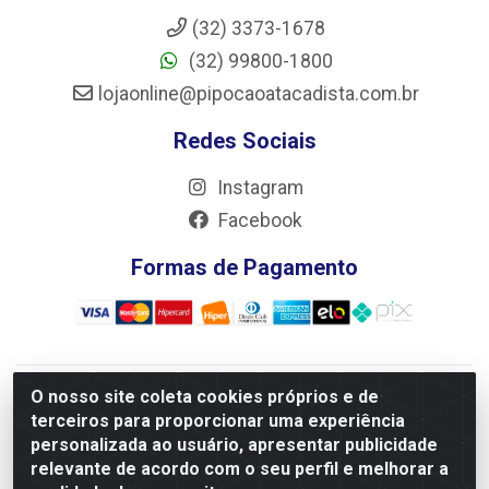
(32) 3373-1678
(32) 99800-1800
lojaonline@pipocaoatacadista.com.br
Redes Sociais
Instagram
Facebook
Formas de Pagamento
O nosso site coleta cookies próprios e de
JRS Distribuição e Logística LTDA - Rua Antônio do
terceiros para proporcionar uma experiência
Sacramento Torga 70, Vila Nossa Senhora de Fatima - São
personalizada ao usuário, apresentar publicidade
João Del Rei/MG - CEP 36305-334 - CNPJ 66.194.085/0001-
relevante de acordo com o seu perfil e melhorar a
02